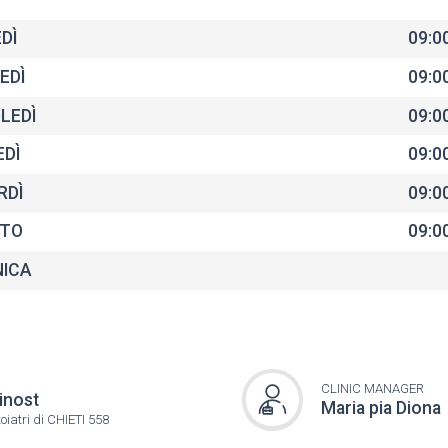
DÌ
09:00
EDÌ
09:00
LEDÌ
09:00
EDÌ
09:00
RDÌ
09:00
TO
09:00
ICA
CLINIC MANAGER
inost
Maria pia Diona
oiatri di CHIETI 558