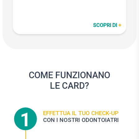
da condividere con una persona
cara tramite codice referral.
professionale dei
1 Sbiancamento
2
dei denti e
4 Sigillature
denti,
SCOPRI DI
+
a una tariffa
Fluoroprofilassi
E tanti altri servizi…
dedicata.
COME FUNZIONANO
LE CARD?
EFFETTUA IL TUO CHECK-UP
CON I NOSTRI ODONTOIATRI