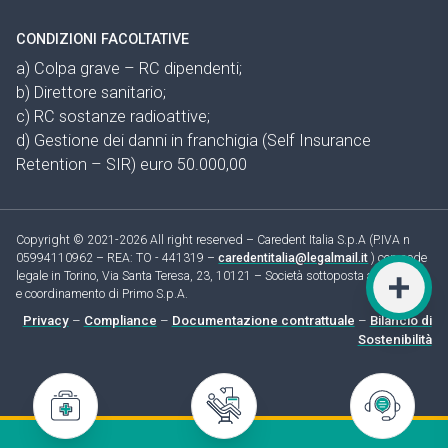
CONDIZIONI FACOLTATIVE
a) Colpa grave – RC dipendenti;
b) Direttore sanitario;
c) RC sostanze radioattive;
d) Gestione dei danni in franchigia (Self Insurance
Retention – SIR) euro 50.000,00
Copyright © 2021-2026 All right reserved – Caredent Italia S.p.A (P.IVA n
05994110962 – REA: TO - 441319 –
caredentitalia@legalmail.it
) con sede
legale in Torino, Via Santa Teresa, 23, 10121 – Società sottoposta a direzione
e coordinamento di Primo S.p.A.
Privacy
–
Compliance
–
Documentazione contrattuale
–
Bilancio di
Sostenibilità