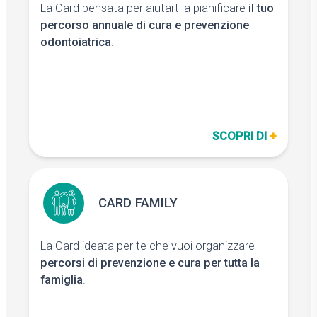
La Card pensata per aiutarti a pianificare
, comprensive
2 Visite di controllo
il tuo
di pulizia professionale dei denti,
percorso annuale di cura e prevenzione
per te.
odontoiatrica
.
, comprensiva
1 Visita di controllo
di pulizia professionale dei denti,
con una persona
da condividere
cara tramite codice referral.
professionale dei
1 Sbiancamento
denti a una tariffa dedicata.
SCOPRI DI
+
E tanti altri servizi…
CARD FAMILY
CARD FAMILY
La Card ideata per te che vuoi organizzare
, comprensive
3 Visite di controllo
di pulizia professionale dei denti,
percorsi di prevenzione e cura per tutta la
per te.
famiglia
.
, comprensiva
1 Visita di controllo
di pulizia professionale dei denti,