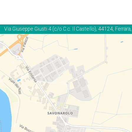
Via Giuseppe Giusti 4 (c/o C.c. Il Castello), 44124, Ferrara