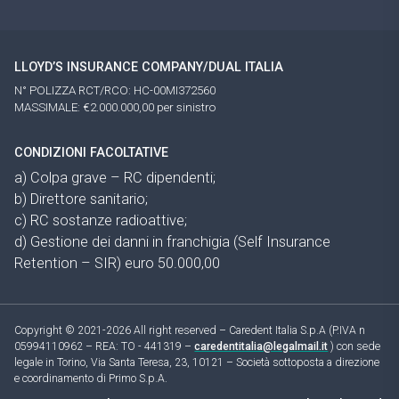
LLOYD’S INSURANCE COMPANY/DUAL ITALIA
N° POLIZZA RCT/RCO: HC-00MI372560
MASSIMALE: €2.000.000,00 per sinistro
CONDIZIONI FACOLTATIVE
a) Colpa grave – RC dipendenti;
b) Direttore sanitario;
c) RC sostanze radioattive;
d) Gestione dei danni in franchigia (Self Insurance
Retention – SIR) euro 50.000,00
Copyright © 2021-2026 All right reserved – Caredent Italia S.p.A (P.IVA n
05994110962 – REA: TO - 441319 –
caredentitalia@legalmail.it
) con sede
legale in Torino, Via Santa Teresa, 23, 10121 – Società sottoposta a direzione
e coordinamento di Primo S.p.A.