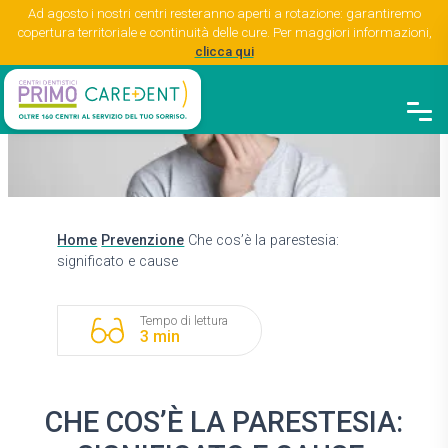
Ad agosto i nostri centri resteranno aperti a rotazione: garantiremo
copertura territoriale e continuità delle cure. Per maggiori informazioni,
clicca qui
Home
Prevenzione
Che cos’è la parestesia:
significato e cause
Tempo di lettura
3 min
CHE COS’È LA PARESTESIA: