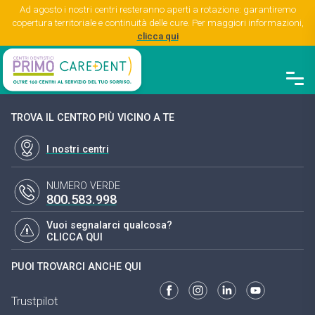
Ad agosto i nostri centri resteranno aperti a rotazione: garantiremo
copertura territoriale e continuità delle cure. Per maggiori informazioni,
clicca qui
TROVA IL CENTRO PIÙ VICINO A TE
I nostri centri
NUMERO VERDE
800.583.998
Vuoi segnalarci qualcosa?
CLICCA QUI
PUOI TROVARCI ANCHE QUI
Trustpilot