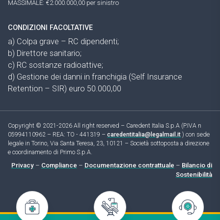
MASSIMALE: €2.000.000,00 per sinistro
CONDIZIONI FACOLTATIVE
a) Colpa grave – RC dipendenti;
b) Direttore sanitario;
c) RC sostanze radioattive;
d) Gestione dei danni in franchigia (Self Insurance
Retention – SIR) euro 50.000,00
Copyright © 2021-2026 All right reserved – Caredent Italia S.p.A (P.IVA n
05994110962 – REA: TO - 441319 –
caredentitalia@legalmail.it
) con sede
legale in Torino, Via Santa Teresa, 23, 10121 – Società sottoposta a direzione
e coordinamento di Primo S.p.A.
Privacy
–
Compliance
–
Documentazione contrattuale
–
Bilancio di
Sostenibilità