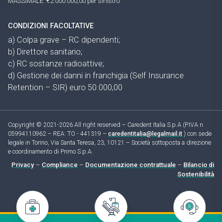
MASSIMALE: €2.000.000,00 per sinistro
CONDIZIONI FACOLTATIVE
a) Colpa grave – RC dipendenti;
b) Direttore sanitario;
c) RC sostanze radioattive;
d) Gestione dei danni in franchigia (Self Insurance
Retention – SIR) euro 50.000,00
Copyright © 2021-2026 All right reserved – Caredent Italia S.p.A (P.IVA n
05994110962 – REA: TO - 441319 –
caredentitalia@legalmail.it
) con sede
legale in Torino, Via Santa Teresa, 23, 10121 – Società sottoposta a direzione
e coordinamento di Primo S.p.A.
Privacy
–
Compliance
–
Documentazione contrattuale
–
Bilancio di
Sostenibilità