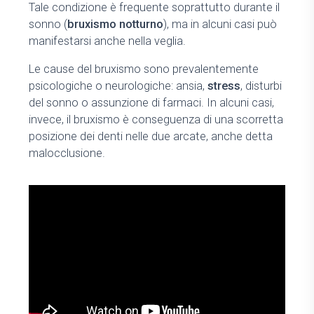
Tale condizione è frequente soprattutto durante il
sonno (
bruxismo notturno
), ma in alcuni casi può
manifestarsi anche nella veglia.
Le cause del bruxismo sono prevalentemente
psicologiche o neurologiche: ansia,
stress
, disturbi
del sonno o assunzione di farmaci. In alcuni casi,
invece, il bruxismo è conseguenza di una scorretta
posizione dei denti nelle due arcate, anche detta
malocclusione.