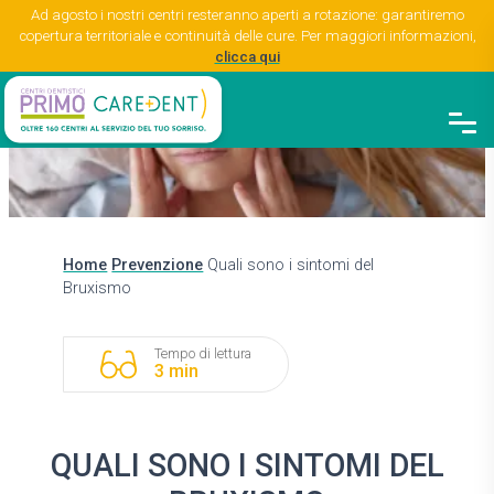
Ad agosto i nostri centri resteranno aperti a rotazione: garantiremo
copertura territoriale e continuità delle cure. Per maggiori informazioni,
clicca qui
Home
Prevenzione
Quali sono i sintomi del
Bruxismo
Tempo di lettura
3 min
QUALI SONO I SINTOMI DEL