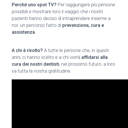
Perché uno spot TV?
Per raggiungere più persone
possibili e mostrare loro il viaggio che i nostri
pazienti hanno deciso di intraprendere insieme a
noi: un percorso fatto di
prevenzione, cura e
assistenza
.
A chi è rivolto?
A tutte le persone che, in questi
anni, ci hanno scelto e a chi vorrà
affidarsi alla
cura dei nostri dentisti
, nel prossimo futuro: a loro
va tutta la nostra gratitudine.