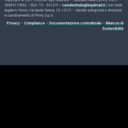
05994110962 – REA: TO - 441319 –
caredentitalia@legalmail.it
) con sede
legale in Torino, Via Santa Teresa, 23, 10121 – Società sottoposta a direzione
e coordinamento di Primo S.p.A.
Privacy
–
Compliance
–
Documentazione contrattuale
–
Bilancio di
Sostenibilità