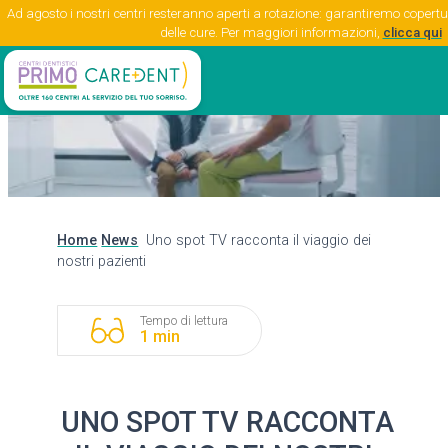
Ad agosto i nostri centri resteranno aperti a rotazione: garantiremo copertura
delle cure. Per maggiori informazioni,
clicca qui
Home
News
Uno spot TV racconta il viaggio dei
nostri pazienti
Tempo di lettura
1 min
UNO SPOT TV RACCONTA