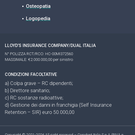
Osteopatia
Logopedia
LLOYD’S INSURANCE COMPANY/DUAL ITALIA
N° POLIZZA RCT/RCO: HC-00MI372560
MASSIMALE: €2.000.000,00 per sinistro
CONDIZIONI FACOLTATIVE
a) Colpa grave – RC dipendenti;
b) Direttore sanitario;
c) RC sostanze radioattive;
d) Gestione dei danni in franchigia (Self Insurance
Retention – SIR) euro 50.000,00
Copyright © 2021-2026 All right reserved – Caredent Italia S.p.A (P.IVA n