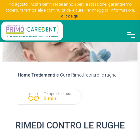
Ad agosto i nostri centri resteranno aperti a rotazione: garantiremo
copertura territoriale e continuità delle cure. Per maggiori informazioni,
clicca qui
Home
Trattamenti e Cure
Rimedi contro le rughe
Tempo di lettura
3 min
RIMEDI CONTRO LE RUGHE